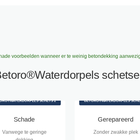
hade voorbeelden wanneer er te weinig betondekking aanwezig 
etoro®Waterdorpels schets
ORO®WATERDORPELS SCHETS 2
BETORO®WATERDORPELS SCHE
Schade
Gerepareerd
Vanwege te geringe
Zonder zwakke plek
dekking