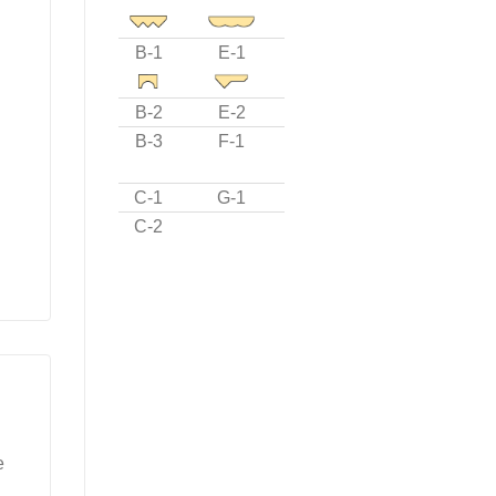
B-1
E-1
B-2
E-2
B-3
F-1
C-1
G-1
C-2
e