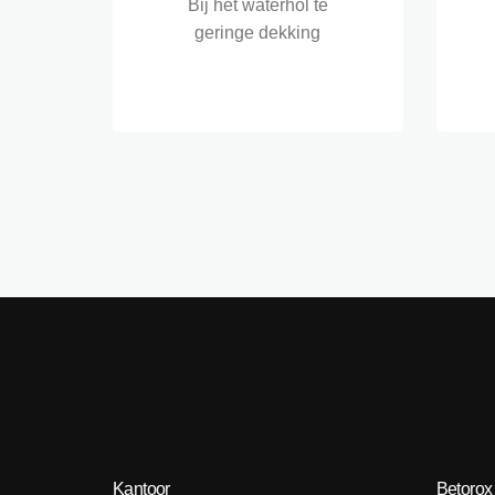
Bij het waterhol te
geringe dekking
Kantoor
Betorox