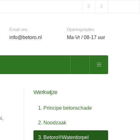
Email ons:
Openingstijden:
info@betoro.nl
Ma-Vr / 08-17 uur
Werkwijze
1. Principe betonschade
l,
2. Noodzaak
3. Betoro®Waterdorpel