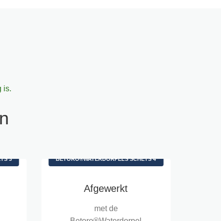
is.
en
TS 3
BETORO®WATERDORPELS SCHETS 4
Afgewerkt
met de
Betoro®Waterdorpel