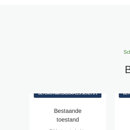
Sc
B
BETORO®WATERDORPELS SCHETS 1
BET
Bestaande
toestand